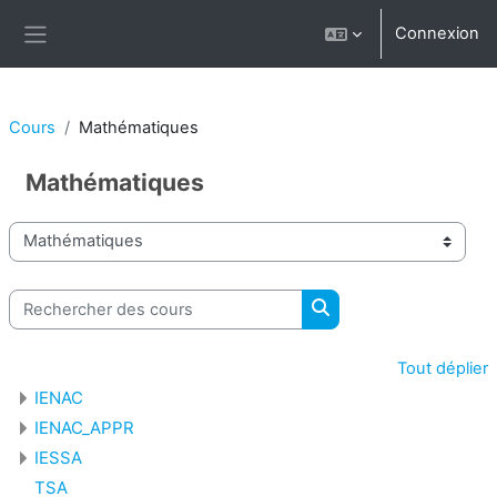
Passer au contenu principal
Connexion
Panneau latéral
Cours
Mathématiques
Mathématiques
Catégories de cours
Rechercher des cours
Rechercher des cours
Tout déplier
IENAC
IENAC_APPR
IESSA
TSA