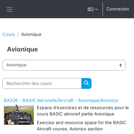
Passer au contenu principal
Connexion
Panneau latéral
Cours
Avionique
Avionique
Catégories de cours
Rechercher des cours
Rechercher des cours
BA206 - BASIC Aéronefs/Aircraft - Avionique/Avionics
Espace d'exercices et de ressources pour le
cours BASIC aéronef partie Avionique
Exercise and resource space for the BASIC
Aircraft course, Avionics section