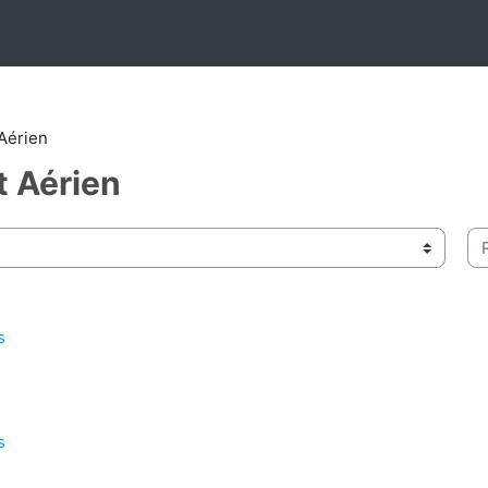
Aérien
t Aérien
Re
s
s