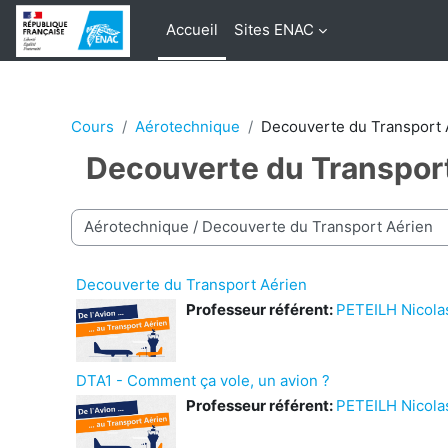
Passer au contenu principal
Accueil
Sites ENAC
Cours
Aérotechnique
Decouverte du Transport 
Decouverte du Transpor
Catégories de cours
Decouverte du Transport Aérien
Professeur référent:
PETEILH Nicola
DTA1 - Comment ça vole, un avion ?
Professeur référent:
PETEILH Nicola