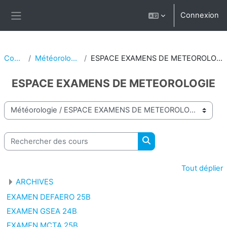
Passer au contenu principal
Connexion
Panneau latéral
Cours
Météorologie
ESPACE EXAMENS DE METEOROLOGIE
ESPACE EXAMENS DE METEOROLOGIE
Catégories de cours
Rechercher des cours
Rechercher des cours
Tout déplier
ARCHIVES
EXAMEN DEFAERO 25B
EXAMEN GSEA 24B
EXAMEN MCTA 25B