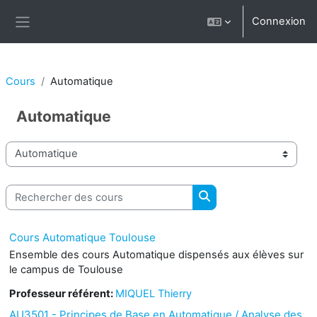
Passer au contenu principal
Connexion
Panneau latéral
Cours
Automatique
Automatique
Catégories de cours
Rechercher des cours
Rechercher des cours
Cours Automatique Toulouse
Ensemble des cours Automatique dispensés aux élèves sur
le campus de Toulouse
Professeur référent:
MIQUEL Thierry
AU3501 - Principes de Base en Automatique / Analyse des