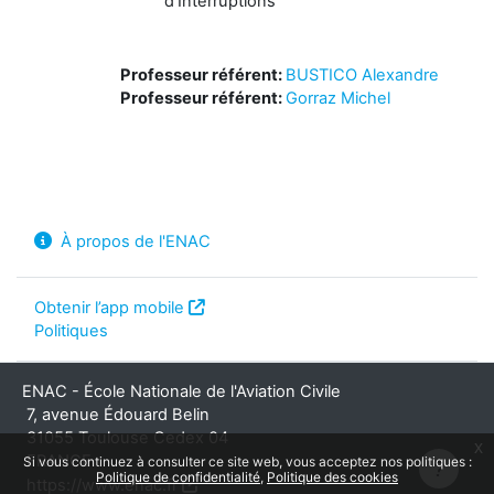
d'Interruptions
Professeur référent:
BUSTICO Alexandre
Professeur référent:
Gorraz Michel
À propos de l'ENAC
Obtenir l’app mobile
Politiques
ENAC - École Nationale de l'Aviation Civile
7, avenue Édouard Belin
31055 Toulouse Cedex 04
x
FRANCE
Si vous continuez à consulter ce site web, vous acceptez nos politiques :
Politique de confidentialité
Politique des cookies
https://www.enac.fr