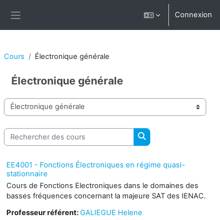
Passer au contenu principal
Connexion
Panneau latéral
Cours
Électronique générale
Électronique générale
Catégories de cours
Rechercher des cours
Rechercher des cours
EE4001 - Fonctions Électroniques en régime quasi-
stationnaire
Cours de Fonctions Electroniques dans le domaines des
basses fréquences concernant la majeure SAT des IENAC.
Professeur référent:
GALIEGUE Helene