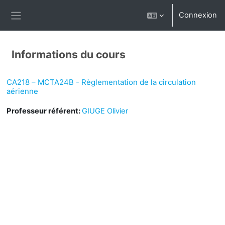
Passer au contenu principal
Connexion
Panneau latéral
Informations du cours
CA218 – MCTA24B - Règlementation de la circulation
aérienne
Professeur référent:
GIUGE Olivier