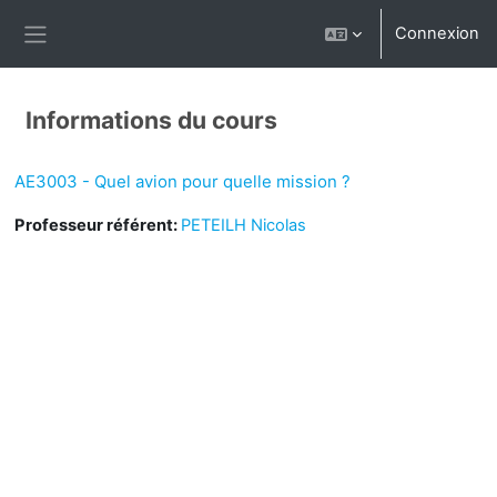
Passer au contenu principal
Connexion
Panneau latéral
Informations du cours
AE3003 - Quel avion pour quelle mission ?
Professeur référent:
PETEILH Nicolas