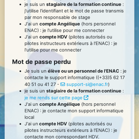
je suis un
stagiaire de la formation continue
:
j'utilise l'identifiant et le mot de passe transmis
par mon responsable de stage
J'ai un
compte Angélique
(hors personnel
ENAC) : je l'utilise pour me connecter
J'ai un
compte HDV
(pilotes autorisés ou
pilotes instructeurs extérieurs à l'ENAC) : je
l'utilise pour me connecter
Mot de passe perdu
Je suis un
élève ou un personnel de l'ENAC
: je
contacte le support informatique ((+33)5 62 17
40 51 ou 41 27 -
support-si@enac.fr
)
je suis un
stagiaire de la formation continue
:
je me rends sur cette page
J'ai un
compte Angélique
(hors personnel
ENAC) : je contacte mon support informatique
local
J'ai un
compte HDV
(pilotes autorisés ou
pilotes instructeurs extérieurs à l'ENAC) : je
contacte mon correspondant HDV.