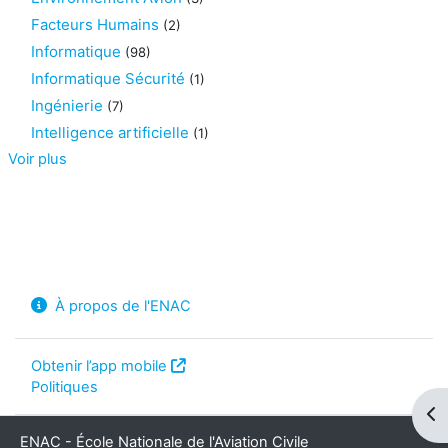
Facteurs Humains
(2)
Informatique
(98)
Informatique Sécurité
(1)
Ingénierie
(7)
Intelligence artificielle
(1)
Voir plus
À propos de l'ENAC
Obtenir l’app mobile
Politiques
Ouv
ENAC - École Nationale de l'Aviation Civile